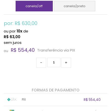
canela/off
canela/preto
por: R$
630,00
ou por
10x
de
R$
63,00
sem juros
R$ 554,40
Transferência via PIX
ou
-
+
FORMAS DE PAGAMENTO
R$ 554,40
PIX
1x sem juros de R$ 554,40
.
.
.