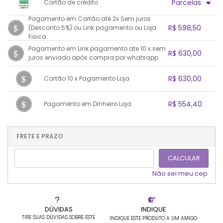
.
Parcelas
Cartão de crédito
.
.
.
.
.
.
.
Pagamento em Cartão até 2x Sem juros
1x sem juros de R$ 630,00
7x sem juros de R$ 90,00
R$ 598,50
(Desconto 5%) ou Link pagamento ou Loja
2x sem juros de R$ 315,00
8x sem juros de R$ 78,75
Fisica
3x sem juros de R$ 210,00
9x sem juros de R$ 70,00
1x sem juros de R$ 598,50
.
.
Pagamento em Link pagamento ate 10 x sem
.
.
R$ 630,00
.
.
4x sem juros de R$ 157,50
10x sem juros de R$ 63,00
juros enviado após compra por whatsapp
.
.
.
.
.
5x sem juros de R$ 126,00
.
1x sem juros de R$ 630,00
.
.
.
.
.
R$ 630,00
Cartão 10 x Pagamento Loja
.
6x sem juros de R$ 105,00
.
.
.
.
.
.
1x sem juros de R$ 630,00
.
.
.
.
R$ 554,40
Pagamento em Dinheiro Loja
.
.
.
.
.
.
.
1x sem juros de R$ 554,40
.
.
.
.
.
.
.
.
.
.
FRETE E PRAZO
.
CALCULAR
Não sei meu cep
DÚVIDAS
INDIQUE
TIRE SUAS DÚVIDAS SOBRE ESTE
INDIQUE ESTE PRODUTO A UM AMIGO