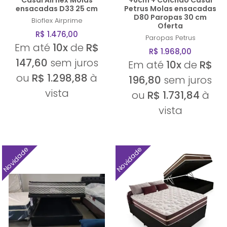
Casal Airflex Molas
+6cm + Colchão Casal
ensacadas D33 25 cm
Petrus Molas ensacadas
D80 Paropas 30 cm
Bioflex
Airprime
Oferta
R$ 1.476,00
Paropas
Petrus
Em até
10x
de
R$
R$ 1.968,00
147,60
sem juros
Em até
10x
de
R$
ou
R$ 1.298,88
à
196,80
sem juros
vista
ou
R$ 1.731,84
à
vista
Novidade
Novidade