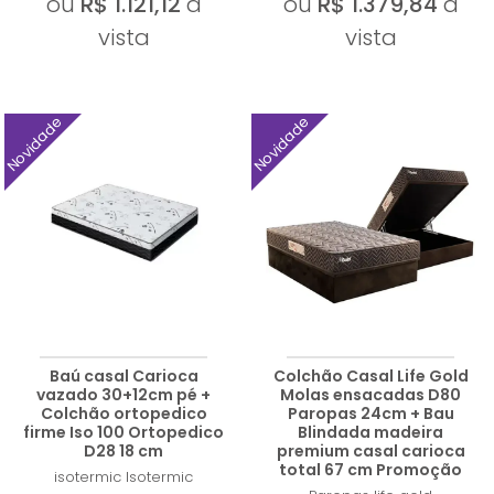
ou
R$ 1.121,12
à
ou
R$ 1.379,84
à
vista
vista
Novidade
Novidade
Baú casal Carioca
Colchão Casal Life Gold
vazado 30+12cm pé +
Molas ensacadas D80
Colchão ortopedico
Paropas 24cm + Bau
firme Iso 100 Ortopedico
Blindada madeira
D28 18 cm
premium casal carioca
total 67 cm Promoção
isotermic
Isotermic