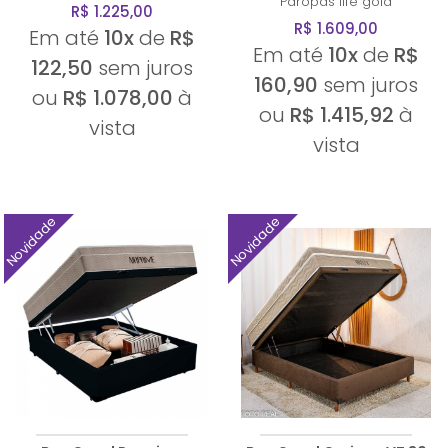
Paropas
life gold
R$ 1.225,00
R$ 1.609,00
Em até
10x
de
R$
Em até
10x
de
R$
122,50
sem juros
160,90
sem juros
ou
R$ 1.078,00
à
ou
R$ 1.415,92
à
vista
vista
Novidade
Novidade