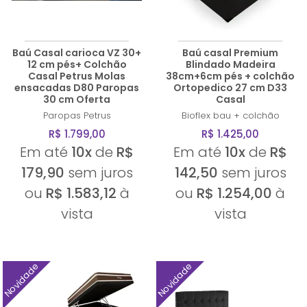
Baú Casal carioca VZ 30+
Baú casal Premium
12 cm pés+ Colchão
Blindado Madeira
Casal Petrus Molas
38cm+6cm pés + colchão
ensacadas D80 Paropas
Ortopedico 27 cm D33
30 cm Oferta
Casal
Paropas
Petrus
Bioflex
bau + colchão
R$ 1.799,00
R$ 1.425,00
Em até
10x
de
R$
Em até
10x
de
R$
179,90
sem juros
142,50
sem juros
ou
R$ 1.583,12
à
ou
R$ 1.254,00
à
vista
vista
Novidade
Novidade