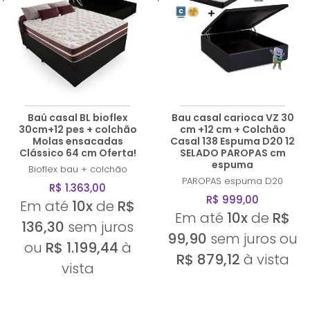
Baú casal BL bioflex
Bau casal carioca VZ 30
30cm+12 pes + colchão
cm +12 cm + Colchão
Molas ensacadas
Casal 138 Espuma D20 12
Clássico 64 cm Oferta!
SELADO PAROPAS cm
espuma
Bioflex
bau + colchão
PAROPAS
espuma D20
R$ 1.363,00
R$ 999,00
Em até
10x
de
R$
Em até
10x
de
R$
136,30
sem juros
99,90
sem juros ou
ou
R$ 1.199,44
à
R$ 879,12
à vista
vista