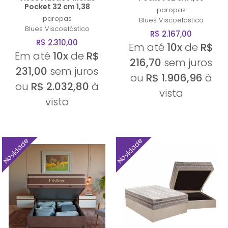
Pocket 32 cm 1,38
paropas
paropas
Blues Viscoelástico
Blues Viscoelástico
R$ 2.167,00
R$ 2.310,00
Em até
10x
de
R$
Em até
10x
de
R$
216,70
sem juros
231,00
sem juros
ou
R$ 1.906,96
à
ou
R$ 2.032,80
à
vista
vista
Novidade
Novidade