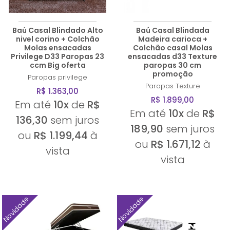
Baú Casal Blindado Alto
Baú Casal Blindada
nivel corino + Colchão
Madeira carioca +
Molas ensacadas
Colchão casal Molas
Privilege D33 Paropas 23
ensacadas d33 Texture
ccm Big oferta
paropas 30 cm
promoção
Paropas
privilege
Paropas
Texture
R$ 1.363,00
R$ 1.899,00
Em até
10x
de
R$
Em até
10x
de
R$
136,30
sem juros
189,90
sem juros
ou
R$ 1.199,44
à
ou
R$ 1.671,12
à
vista
vista
Novidade
Novidade