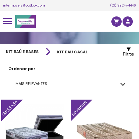
intermoveis@outlook.com
(21) 99247-1446
KIT BAÚ E BASES
KIT BAÚ CASAL
Filtros
Ordenar por
MAIS RELEVANTES
MAIS VENDIDOS
Novidade
Novidade
MENOR PREÇO
MAIOR PREÇO