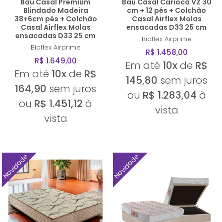
Bau Casal Premium
Bau Casal Carioca VZ 30
Blindado Madeira
cm + 12 pés + Colchão
38+6cm pés + Colchão
Casal Airflex Molas
Casal Airflex Molas
ensacadas D33 25 cm
ensacadas D33 25 cm
Bioflex
Airprime
Bioflex
Airprime
R$ 1.458,00
R$ 1.649,00
Em até
10x
de
R$
Em até
10x
de
R$
145,80
sem juros
164,90
sem juros
ou
R$ 1.283,04
à
ou
R$ 1.451,12
à
vista
vista
Novidade
Novidade