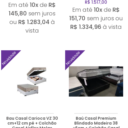
R$ 1.517,00
Em até
10x
de
R$
Em até
10x
de
R$
145,80
sem juros
151,70
sem juros ou
ou
R$ 1.283,04
à
R$ 1.334,96
à vista
vista
Novidade
Novidade
Bau Casal Carioca VZ 30
Baú Casal Premium
cm+12 cm pé + Colchão
Blindado Madeira 38