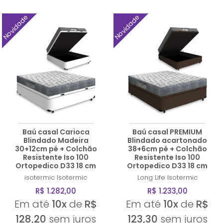
Novidade
Novidade
Baú casal Carioca
Baú casal PREMIUM
Blindado Madeira
Blindado acartonado
30+12cm pé + Colchão
38+6cm pé + Colchão
Resistente Iso 100
Resistente Iso 100
Ortopedico D33 18 cm
Ortopedico D33 18 cm
isotermic
Isotermic
Long Life
Isotermic
R$ 1.282,00
R$ 1.233,00
Em até
10x
de
R$
Em até
10x
de
R$
128,20
sem juros
123,30
sem juros