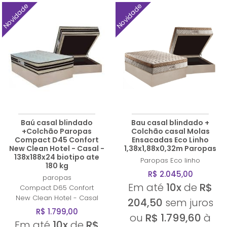
Novidade
Novidade
Baú casal blindado
Bau casal blindado +
+Colchão Paropas
Colchão casal Molas
Compact D45 Confort
Ensacadas Eco Linho
New Clean Hotel - Casal -
1,38x1,88x0,32m Paropas
138x188x24 biotipo ate
Paropas
Eco linho
180 kg
R$ 2.045,00
paropas
Em até
10x
de
R$
Compact D65 Confort
New Clean Hotel - Casal
204,50
sem juros
R$ 1.799,00
ou
R$ 1.799,60
à
Em até
10x
de
R$