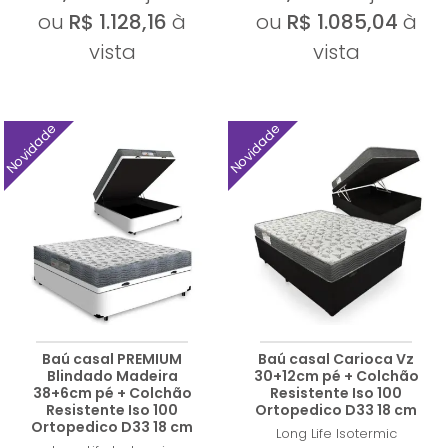
ou
R$ 1.128,16
à
ou
R$ 1.085,04
à
vista
vista
Novidade
Novidade
Baú casal PREMIUM
Baú casal Carioca Vz
Blindado Madeira
30+12cm pé + Colchão
38+6cm pé + Colchão
Resistente Iso 100
Resistente Iso 100
Ortopedico D33 18 cm
Ortopedico D33 18 cm
Long Life
Isotermic