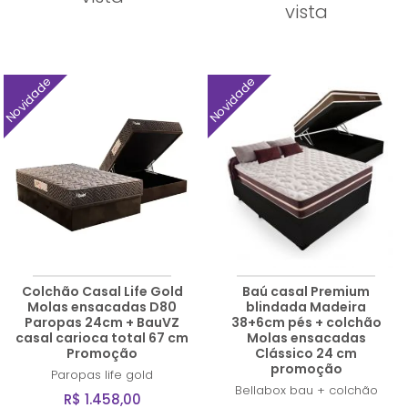
vista
Novidade
Novidade
Colchão Casal Life Gold
Baú casal Premium
Molas ensacadas D80
blindada Madeira
Paropas 24cm + BauVZ
38+6cm pés + colchão
casal carioca total 67 cm
Molas ensacadas
Promoção
Clássico 24 cm
promoção
Paropas
life gold
Bellabox
bau + colchão
R$ 1.458,00