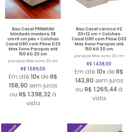
Bau Casal PREMIUM
Bau Casal carioca VZ
blindado madeira 38
30+12 cm + Colchao
cm+6 cm pés + Colchao
Casal D80 com Pilow D33
Casal D80 com Pilow D33
Max Sono Paropas até
Max Sono Paropas até
150 KG 20 cm
150 KG 20 cm
paropas
Max sono 20 cm
paropas
Max sono 20 cm
R$ 1.438,00
R$ 1.589,00
Em até
10x
de
R$
Em até
10x
de
R$
143,80
sem juros
158,90
sem juros
ou
R$ 1.265,44
à
ou
R$ 1.398,32
à
vista
vista
Novidade
Novidade