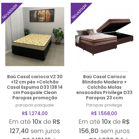
Novidade
Novidade
Baú Casal carioca VZ 30
Baú Casal Carioca
+12 cm pés +Colchão
Blindado Madeira +
Casal Espuma D33 138 14
Colchão Molas
cm Pasquale Clean
ensacadas Privilege D33
Paropas promoção
Paropas 23 ccm
paropas
pasquale
Paropas
privilege
R$ 1.274,00
R$ 1.568,00
Em até
10x
de
R$
Em até
10x
de
R$
127,40
sem juros
156,80
sem juros