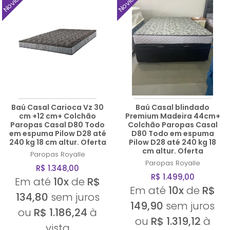
Baú Casal Carioca Vz 30
Baú Casal blindado
cm +12 cm+ Colchão
Premium Madeira 44cm+
Paropas Casal D80 Todo
Colchão Paropas Casal
em espuma Pilow D28 até
D80 Todo em espuma
240 kg 18 cm altur. Oferta
Pilow D28 até 240 kg 18
cm altur. Oferta
Paropas
Royalle
Paropas
Royalle
R$ 1.348,00
R$ 1.499,00
Em até
10x
de
R$
Em até
10x
de
R$
134,80
sem juros
149,90
sem juros
ou
R$ 1.186,24
à
ou
R$ 1.319,12
à
vista