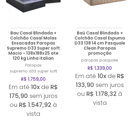
A - Z
Bau Casal Blindada +
Baú Casal Blindado +
Colchão Casal Molas
Colchão Casal Espuma
Ensacadas Paropas
D33 138 14 cm Pasquale
Supremo D33 Super soft
Clean Paropas
Macio - 138x188x25 ate
promoção
120 kg Linha italian
paropas
pasquale
Paropas
R$ 1.339,00
supremo d33 super soft
Em até
10x
de
R$
R$ 1.759,00
133,90
sem juros
Em até
10x
de
R$
ou
R$ 1.178,32
à
175,90
sem juros
vista
ou
R$ 1.547,92
à
vista