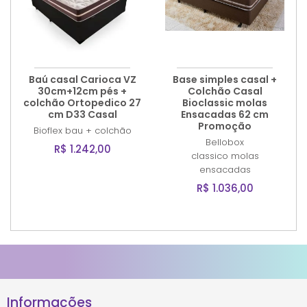
Baú casal Carioca VZ
Base simples casal +
30cm+12cm pés +
Colchão Casal
colchão Ortopedico 27
Bioclassic molas
cm D33 Casal
Ensacadas 62 cm
Promoção
Bioflex
bau + colchão
Bellobox
R$ 1.242,00
classico molas
ensacadas
R$ 1.036,00
Informações