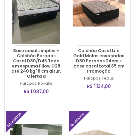
Base casal simples +
Colchão Casal Life
Colchão Paropas
Gold Molas ensacadas
Casal D80/D45 Todo
D80 Paropas 24cm +
em espuma Pilow D28
base casal total 65 cm
até 240 kg 18 cm altur.
Promoção
Oferta a
Paropas
Petrus
Paropas
Royalle
R$ 1.134,00
R$ 1.087,00
Novidade
Novidade