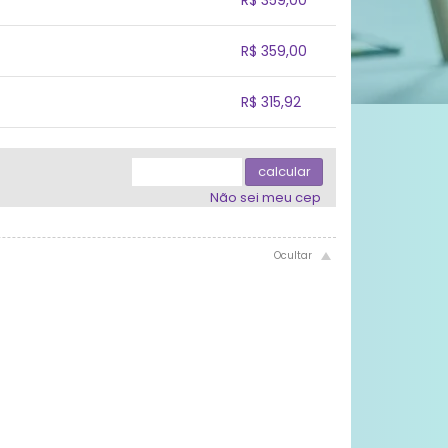
.
8x sem juros de R$ 44,88
.
.
.
.
R$ 359,00
.
.
.
.
.
R$ 315,92
.
.
.
.
.
.
calcular
Não sei meu cep