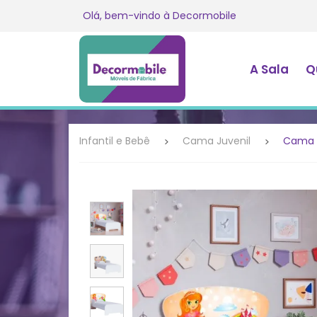
Olá, bem-vindo à
Decormobile
A Sala
Q
Infantil e Bebê
Cama Juvenil
Cama I