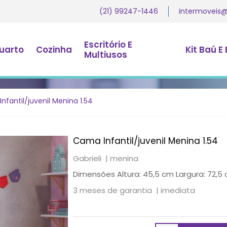
(21) 99247-1446
intermoveis
Escritório E
uarto
Cozinha
Kit Baú E
Multiusos
nfantil/juvenil Menina 1.54
Cama Infantil/juvenil Menina 1.54
Gabrieli |
menina
Dimensões Altura: 45,5 cm Largura: 72,
3 meses de garantia |
imediata