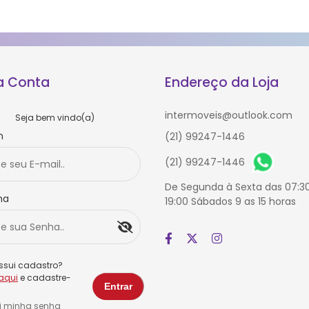
a Conta
Endereço da Loja
intermoveis@outlook.com
Seja bem vindo(a)
n
(21) 99247-1446
(21) 99247-1446
De Segunda à Sexta das 07:3
ha
19:00 Sábados 9 as 15 horas
ssui cadastro?
aqui
e cadastre-
i minha senha