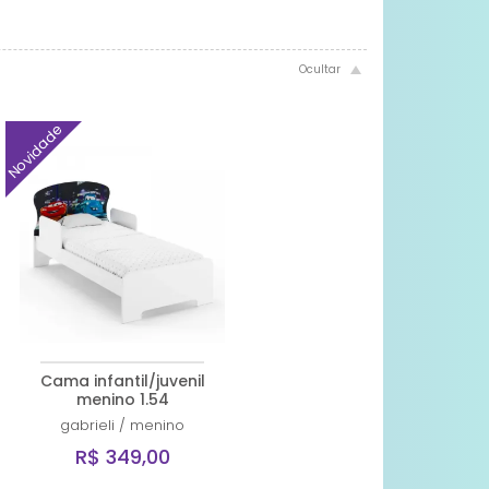
Novidade
Cama infantil/juvenil
menino 1.54
gabrieli
/
menino
R$ 349,00