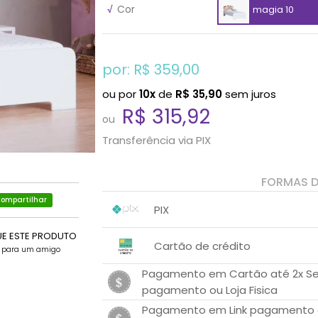
√
Cor
magia 10
por: R$
359,00
ou por
10x
de
R$
35,90
sem juros
R$ 315,92
ou
Transferência via PIX
FORMAS 
ompartilhar
PIX
1x sem juros de R$ 315,92
.
UE ESTE PRODUTO
.
.
.
Cartão de crédito
.
.
e para um amigo
1x sem juros de R$ 359,00
Pagamento em Cartão até 2x Sem
pagamento ou Loja Fisica
2x sem juros de R$ 179,50
3x sem juros de R$ 119,67
1x sem juros de R$ 341,05
.
Pagamento em Link pagamento at
.
.
.