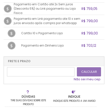
.
Pagamento em Cartão até 2x Sem juros
1x sem juros de R$ 799,00
7x sem juros de R$ 114,14
R$ 759,05
(Desconto 5%) ou Link pagamento ou Loja
2x sem juros de R$ 399,50
8x sem juros de R$ 99,88
Fisica
3x sem juros de R$ 266,33
9x sem juros de R$ 88,78
1x sem juros de R$ 759,05
.
.
Pagamento em Link pagamento ate 10 x sem
.
.
R$ 799,00
.
.
4x sem juros de R$ 199,75
10x sem juros de R$ 79,90
juros enviado após compra por whatsapp
.
.
.
.
.
5x sem juros de R$ 159,80
.
1x sem juros de R$ 799,00
.
.
.
.
.
R$ 799,00
Cartão 10 x Pagamento Loja
.
6x sem juros de R$ 133,17
.
.
.
.
.
.
1x sem juros de R$ 799,00
.
.
.
.
R$ 703,12
Pagamento em Dinheiro Loja
.
.
.
.
.
.
.
1x sem juros de R$ 703,12
.
.
.
.
.
.
.
.
.
.
FRETE E PRAZO
.
CALCULAR
Não sei meu cep
DÚVIDAS
INDIQUE
TIRE SUAS DÚVIDAS SOBRE ESTE
INDIQUE ESTE PRODUTO A UM AMIGO
PRODUTO