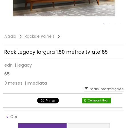
A Sala
Racks e Painéis
Rack Legacy largura 1,60 metros tv ate´65
edn |
legacy
65
3 meses |
imediata
mais informações
Compartilhar
√
Cor