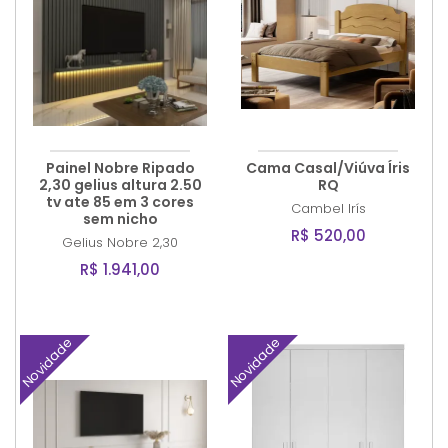
Painel Nobre Ripado
Cama Casal/Viúva Íris
2,30 gelius altura 2.50
RQ
tv ate 85 em 3 cores
Cambel
Irís
sem nicho
R$ 520,00
Gelius
Nobre 2,30
R$ 1.941,00
Novidade
Novidade