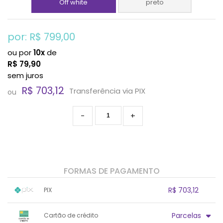
Off white
preto
por: R$
799,00
ou por
10x
de
R$
79,90
sem juros
R$ 703,12
Transferência via PIX
ou
-
+
FORMAS DE PAGAMENTO
R$ 703,12
PIX
1x sem juros de R$ 703,12
.
.
.
.
Parcelas
Cartão de crédito
.
.
.
.
.
.