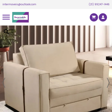
Silvia P.
acabou de comprar!
intermoveis@outlook.com
(21) 99247-1446
Rack Theo para Tv Até 60 Polegadas Artely
1,33
Há 6 horas