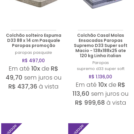
Colchão solteiro Espuma
Colchão Casal Molas
D33 88 x 14 cm Pasquale
Ensacadas Paropas
Paropas promoção
Supremo D33 Super soft
Macio - 138x188x25 ate
paropas
pasquale
120 kg Linha italian
R$ 497,00
Paropas
Em até
10x
de
R$
supremo d33 super soft
49,70
sem juros ou
R$ 1.136,00
Em até
10x
de
R$
R$ 437,36
à vista
113,60
sem juros ou
R$ 999,68
à vista
Novidade
Novidade