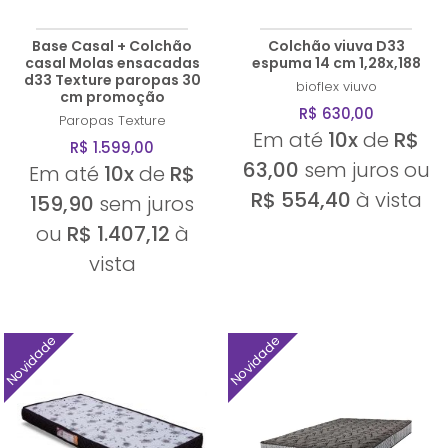
Base Casal + Colchão
Colchão viuva D33
casal Molas ensacadas
espuma 14 cm 1,28x,188
d33 Texture paropas 30
bioflex
viuvo
cm promoção
R$ 630,00
Paropas
Texture
Em até
10x
de
R$
R$ 1.599,00
63,00
sem juros ou
Em até
10x
de
R$
R$ 554,40
à vista
159,90
sem juros
ou
R$ 1.407,12
à
vista
Novidade
Novidade