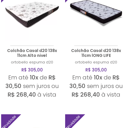
Colchão Casal d20 138x
Colchão Casal d20 138x
11cm Alto nivel
11cm lONG LIFE
ortobello
espuma d20
ortobello
espuma d20
R$ 305,00
R$ 305,00
Em até
10x
de
R$
Em até
10x
de
R$
30,50
sem juros ou
30,50
sem juros ou
R$ 268,40
à vista
R$ 268,40
à vista
Novidade
Novidade