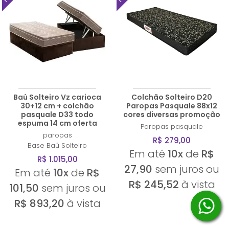
Baú Solteiro Vz carioca
Colchão Solteiro D20
30+12 cm + colchão
Paropas Pasquale 88x12
pasquale D33 todo
cores diversas promoção
espuma 14 cm oferta
Paropas
pasquale
paropas
R$ 279,00
Base Baú Solteiro
Em até
10x
de
R$
R$ 1.015,00
27,90
sem juros ou
Em até
10x
de
R$
R$ 245,52
à vista
101,50
sem juros ou
R$ 893,20
à vista