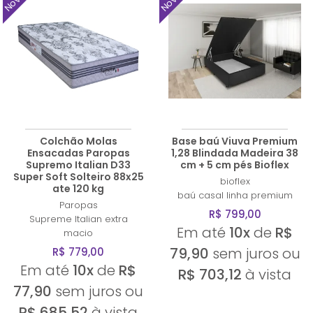
Colchão Molas
Base baú Viuva Premium
Ensacadas Paropas
1,28 Blindada Madeira 38
Supremo Italian D33
cm + 5 cm pés Bioflex
Super Soft Solteiro 88x25
bioflex
ate 120 kg
baú casal linha premium
Paropas
R$ 799,00
Supreme Italian extra
Em até
10x
de
R$
macio
79,90
sem juros ou
R$ 779,00
Em até
10x
de
R$
R$ 703,12
à vista
77,90
sem juros ou
R$ 685,52
à vista