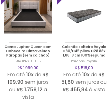
Cama Jupiter Queen com
Colchão solteiro Royale
Cabeceira Cinza veludo
D80/D45 pilow D28 88x
Paropas (sem colchão)
1,88 18 cm 100%espuma
PAROPAS
JUPITER
Paropas
Royale
R$ 1.999,00
R$ 518,00
Em até
10x
de
R$
Em até
10x
de
R$
199,90
sem juros
51,80
sem juros ou
ou
R$ 1.759,12
à
R$ 455,84
à vista
vista