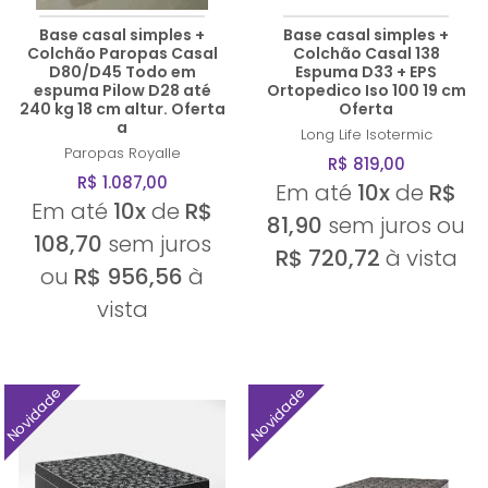
Base casal simples +
Base casal simples +
Colchão Paropas Casal
Colchão Casal 138
D80/D45 Todo em
Espuma D33 + EPS
espuma Pilow D28 até
Ortopedico Iso 100 19 cm
240 kg 18 cm altur. Oferta
Oferta
a
Long Life
Isotermic
Paropas
Royalle
R$ 819,00
R$ 1.087,00
Em até
10x
de
R$
Em até
10x
de
R$
81,90
sem juros ou
108,70
sem juros
R$ 720,72
à vista
ou
R$ 956,56
à
vista
Novidade
Novidade