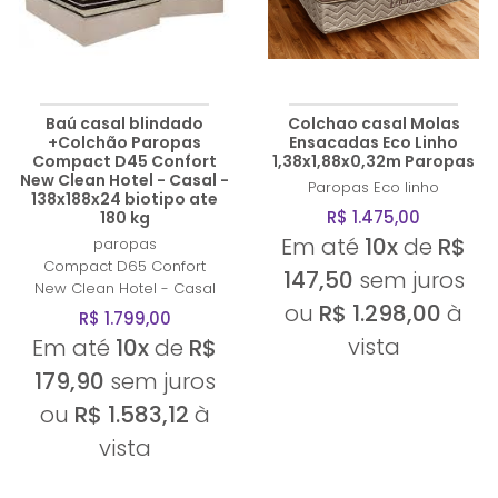
A - Z
Baú casal blindado
Colchao casal Molas
+Colchão Paropas
Ensacadas Eco Linho
Compact D45 Confort
1,38x1,88x0,32m Paropas
New Clean Hotel - Casal -
Paropas
Eco linho
138x188x24 biotipo ate
R$ 1.475,00
180 kg
Em até
10x
de
R$
paropas
Compact D65 Confort
147,50
sem juros
New Clean Hotel - Casal
ou
R$ 1.298,00
à
R$ 1.799,00
vista
Em até
10x
de
R$
179,90
sem juros
ou
R$ 1.583,12
à
vista