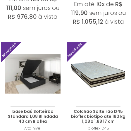
Em até
10x
de
R$
111,00
sem juros ou
119,90
sem juros ou
R$ 976,80
à vista
R$ 1.055,12
à vista
Novidade
Novidade
base baú Solteirão
Colchão Solteirão D45
Standard 1,08 Blindada
bioflex biotipo ate 180 kg
40 cm Bioflex
1,08 x 1,88 17 cm
Alto nivel
bioflex
D45