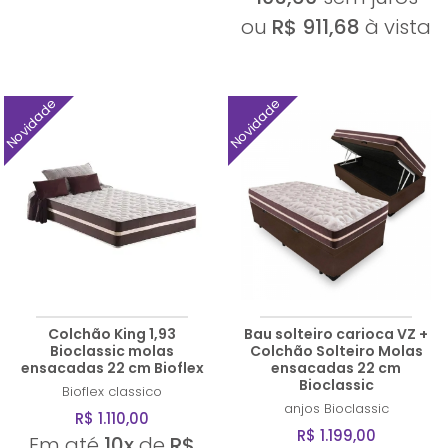
ou
R$ 911,68
à vista
Novidade
Novidade
Colchão King 1,93
Bau solteiro carioca VZ +
Bioclassic molas
Colchão Solteiro Molas
ensacadas 22 cm Bioflex
ensacadas 22 cm
Bioclassic
Bioflex
classico
anjos
Bioclassic
R$ 1.110,00
R$ 1.199,00
Em até
10x
de
R$