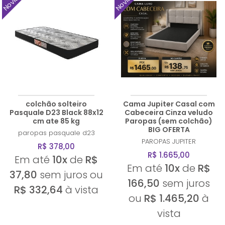
colchão solteiro
Cama Jupiter Casal com
Pasquale D23 Black 88x12
Cabeceira Cinza veludo
cm ate 85 kg
Paropas (sem colchão)
BIG OFERTA
paropas
pasquale d23
PAROPAS
JUPITER
R$ 378,00
R$ 1.665,00
Em até
10x
de
R$
Em até
10x
de
R$
37,80
sem juros ou
166,50
sem juros
R$ 332,64
à vista
ou
R$ 1.465,20
à
vista