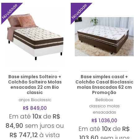
Novidade
Novidade
Base simples Solteiro +
Base simples casal +
Colchão Solteiro Molas
Colchão Casal Bioclassic
ensacadas 22 cm Bio
molas Ensacadas 62 cm
classic
Promoção
anjos
Bioclassic
Bellobox
classico molas
R$ 849,00
ensacadas
Em até
10x
de
R$
R$ 1.036,00
84,90
sem juros ou
Em até
10x
de
R$
R$ 747,12
à vista
103,60
sem juros