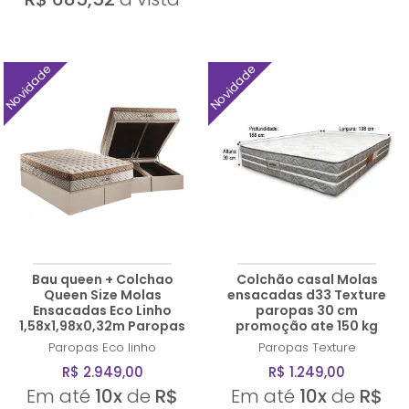
Novidade
Novidade
Bau queen + Colchao
Colchão casal Molas
Queen Size Molas
ensacadas d33 Texture
Ensacadas Eco Linho
paropas 30 cm
1,58x1,98x0,32m Paropas
promoção ate 150 kg
Paropas
Eco linho
Paropas
Texture
R$ 2.949,00
R$ 1.249,00
Em até
10x
de
R$
Em até
10x
de
R$