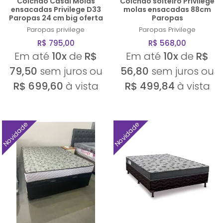
Colchão Casal Molas
Colchão solteiro Privilege
ensacadas Privilege D33
molas ensacadas 88cm
Paropas 24 cm big oferta
Paropas
Paropas
privilege
Paropas
Privilege
R$ 795,00
R$ 568,00
Em até
10x
de
R$
Em até
10x
de
R$
79,50
sem juros ou
56,80
sem juros ou
R$ 699,60
à vista
R$ 499,84
à vista
Novidade
Novidade