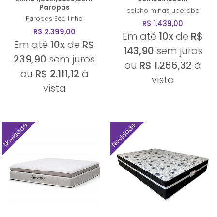
Paropas
colcho minas
uberaba
Paropas
Eco linho
R$ 1.439,00
R$ 2.399,00
Em até
10x
de
R$
Em até
10x
de
R$
143,90
sem juros
239,90
sem juros
ou
R$ 1.266,32
à
ou
R$ 2.111,12
à
vista
vista
Novidade
Novidade