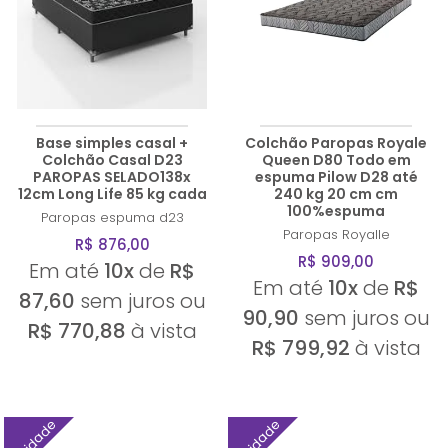
Base simples casal +
Colchão Paropas Royale
Colchão Casal D23
Queen D80 Todo em
PAROPAS SELADO138x
espuma Pilow D28 até
12cm Long Life 85 kg cada
240 kg 20 cm cm
100%espuma
Paropas
espuma d23
Paropas
Royalle
R$ 876,00
R$ 909,00
Em até
10x
de
R$
Em até
10x
de
R$
87,60
sem juros ou
90,90
sem juros ou
R$ 770,88
à vista
R$ 799,92
à vista
Novidade
Novidade