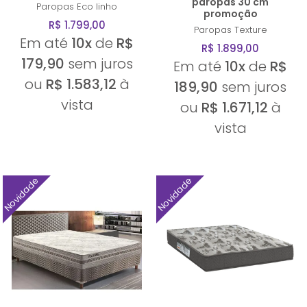
paropas 30 cm
Paropas
Eco linho
promoção
R$ 1.799,00
Paropas
Texture
Em até
10x
de
R$
R$ 1.899,00
179,90
sem juros
Em até
10x
de
R$
ou
R$ 1.583,12
à
189,90
sem juros
vista
ou
R$ 1.671,12
à
vista
Novidade
Novidade