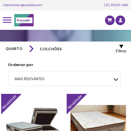
intermoveis@outlook.com
(21) 99247-1446
QUARTO
COLCHÕES
Filtros
Ordenar por
MAIS RELEVANTES
MAIS VENDIDOS
Novidade
Novidade
MENOR PREÇO
MAIOR PREÇO