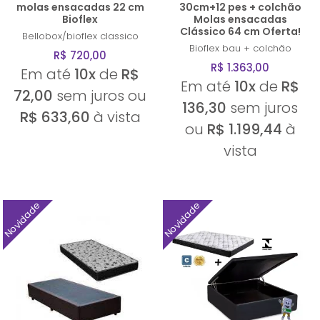
molas ensacadas 22 cm
30cm+12 pes + colchão
Bioflex
Molas ensacadas
Clássico 64 cm Oferta!
Bellobox/bioflex
classico
Bioflex
bau + colchão
R$ 720,00
R$ 1.363,00
Em até
10x
de
R$
Em até
10x
de
R$
72,00
sem juros ou
136,30
sem juros
R$ 633,60
à vista
ou
R$ 1.199,44
à
vista
Novidade
Novidade