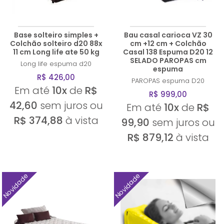
Base solteiro simples +
Bau casal carioca VZ 30
Colchão solteiro d20 88x
cm +12 cm + Colchão
11 cm Long life ate 50 kg
Casal 138 Espuma D20 12
SELADO PAROPAS cm
Long life
espuma d20
espuma
R$ 426,00
PAROPAS
espuma D20
Em até
10x
de
R$
R$ 999,00
42,60
sem juros ou
Em até
10x
de
R$
R$ 374,88
à vista
99,90
sem juros ou
R$ 879,12
à vista
Novidade
Novidade