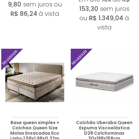
9,80
sem juros ou
153,30
sem juros
R$ 86,24
à vista
ou
R$ 1.349,04
à
vista
Novidade
Novidade
Base queen simples +
Colchão Uberaba Queen
Colchao Queen Size
Espuma Viscoelástica
Molas Ensacadas Eco
D28 Colchominas
Linho 1,58x1,98x0,32m
30x198x158cm