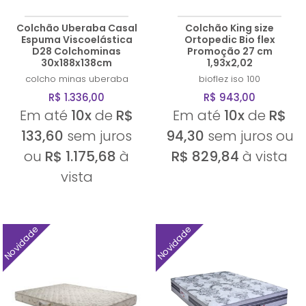
Colchão Uberaba Casal
Colchão King size
Espuma Viscoelástica
Ortopedic Bio flex
D28 Colchominas
Promoção 27 cm
30x188x138cm
1,93x2,02
colcho minas
uberaba
bioflez
iso 100
R$ 1.336,00
R$ 943,00
Em até
10x
de
R$
Em até
10x
de
R$
133,60
sem juros
94,30
sem juros ou
ou
R$ 1.175,68
à
R$ 829,84
à vista
vista
Novidade
Novidade