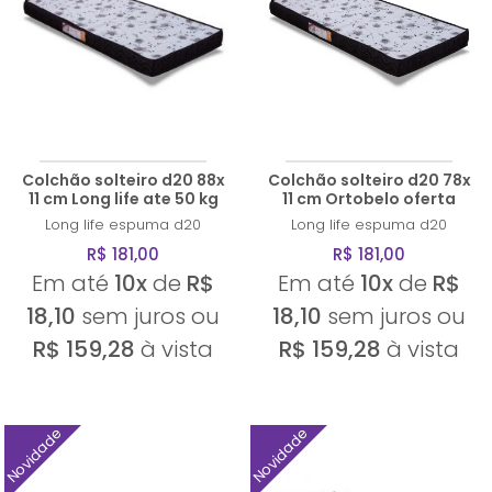
Colchão solteiro d20 88x
Colchão solteiro d20 78x
11 cm Long life ate 50 kg
11 cm Ortobelo oferta
Long life
espuma d20
Long life
espuma d20
R$ 181,00
R$ 181,00
Em até
10x
de
R$
Em até
10x
de
R$
18,10
sem juros ou
18,10
sem juros ou
R$ 159,28
à vista
R$ 159,28
à vista
Novidade
Novidade