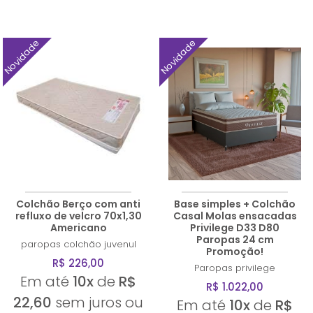
Novidade
Novidade
Colchão Berço com anti
Base simples + Colchão
refluxo de velcro 70x1,30
Casal Molas ensacadas
Americano
Privilege D33 D80
Paropas 24 cm
paropas
colchão juvenul
Promoção!
R$ 226,00
Paropas
privilege
Em até
10x
de
R$
R$ 1.022,00
22,60
sem juros ou
Em até
10x
de
R$