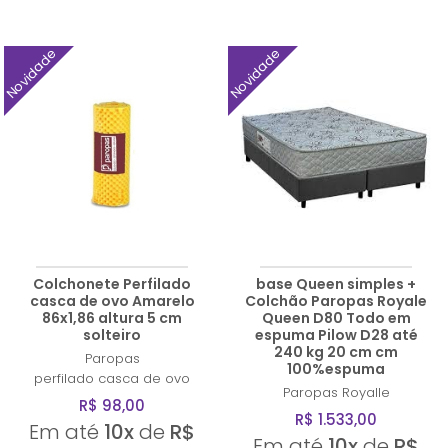
Novidade
Novidade
Colchonete Perfilado
base Queen simples +
casca de ovo Amarelo
Colchão Paropas Royale
86x1,86 altura 5 cm
Queen D80 Todo em
solteiro
espuma Pilow D28 até
240 kg 20 cm cm
Paropas
100%espuma
perfilado casca de ovo
Paropas
Royalle
R$ 98,00
R$ 1.533,00
Em até
10x
de
R$
Em até
10x
de
R$