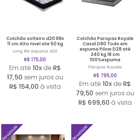
Colchão solteiro d20 88x
Colchão Paropas Royale
11 cm Alto nivel ate 50 kg
Casal D80 Todo em
espuma Pilow D28 até
Long life
espuma d20
240 kg 18 cm
R$ 175,00
100%espuma
Em até
10x
de
R$
Paropas
Royalle
R$ 795,00
17,50
sem juros ou
Em até
10x
de
R$
R$ 154,00
à vista
79,50
sem juros ou
R$ 699,60
à vista
Novidade
Novidade